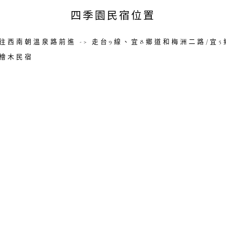
四季園民宿位置
> 往西南朝溫泉路前進 -> 走台9線、宜8鄉道和梅洲二路/宜
園檜木民宿