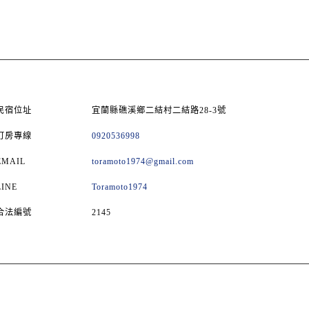
民宿位址
宜蘭縣礁溪鄉二結村二結路28-3號
訂房專線
0920536998
EMAIL
toramoto1974@gmail.com
LINE
Toramoto1974
合法編號
2145